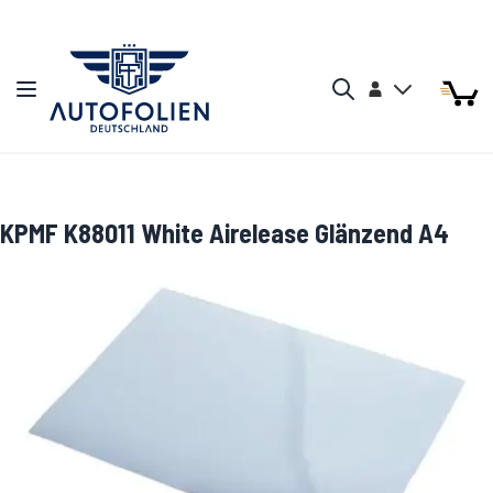
Zum Inhalt springen
Arti
Arti
Konto
Navigation umschalten
Mein W
Search
KPMF K88011 White Airelease Glänzend A4