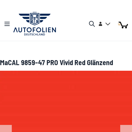
Zum Inhalt springen
Arti
Arti
Konto
Navigation umschalten
Mein W
Search
MaCAL 9859-47 PRO Vivid Red Glänzend