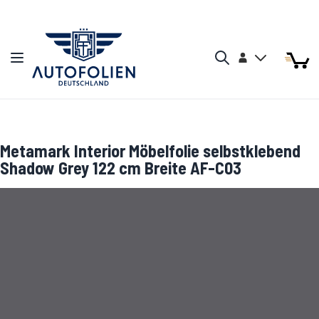
Zum Inhalt springen
Arti
Arti
Konto
Navigation umschalten
Mein W
Search
Metamark Interior Möbelfolie selbstklebend
Shadow Grey 122 cm Breite AF-C03