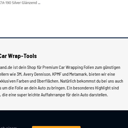
Metamark M7A-190 Silver Glänzend Metascape Plotterfolie Breite 1,22 m
Car Wrap-Tools
land.de ist dein Shop für Premium Car Wrapping Folien zum günstigen
tellern wie 3M, Avery Dennison, KPMF und Metamark, bieten wir eine
xklusiven Farben und Oberflächen. Natürlich bekommst du bei uns auch
 um die Folie an dein Auto zu bringen. Ein besonderes Highlight sind
die eine super leichte Auffahrrampe für dein Auto darstellen.
g ab einem