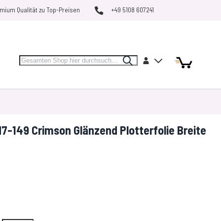
mium Qualität zu Top-Preisen
+49 5108 607241
Search
Artikel
Artikel
Konto
Search
Mein Warenk
MARKEN
RESTPOSTEN
VERGLEICHEN
-149 Crimson Glänzend Plotterfolie Breite