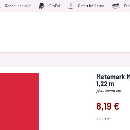
Rechnungskauf
PayPal
Sofort by Klarna
Pre
D WERKZEUGE
MÖBELFOLIEN
PLOTTERFOLIE
SALE
Metamark M7
1,22 m
jetzt bewerten
8,19 €
2
6.71 €/1 m