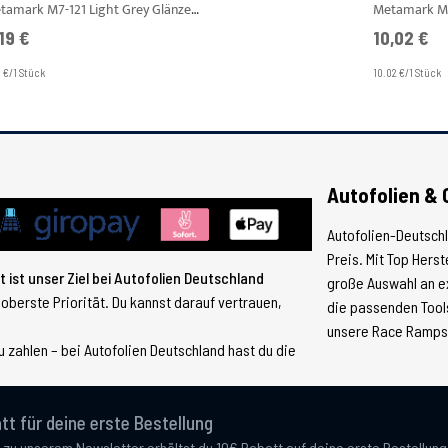
Metamark M7-121 Light Grey Glänzend Plotterfolie Breite 1,22 m
19 €
10,02 €
9 €/1 Stück
10.02 €/1 Stück
Autofolien & 
Autofolien-Deutsch
Preis. Mit Top Hers
 ist unser Ziel bei Autofolien Deutschland
große Auswahl an e
 oberste Priorität. Du kannst darauf vertrauen,
die passenden Tools
unsere Race Ramps, 
 zahlen – bei Autofolien Deutschland hast du die
tt für deine erste Bestellung
 zu unserem Newsletter erhältst du 10€ Rabatt auf deine erste Bestellun