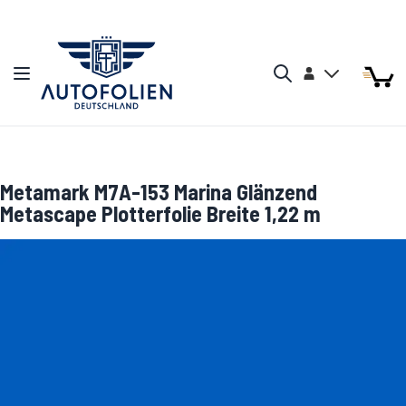
Zum Inhalt springen
Arti
Arti
Konto
Navigation umschalten
Mein W
Search
Metamark M7A-153 Marina Glänzend
Metascape Plotterfolie Breite 1,22 m