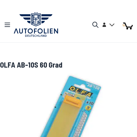
Zum Inhalt springen
Arti
Arti
Konto
Navigation umschalten
Mein W
Search
OLFA AB-10S 60 Grad