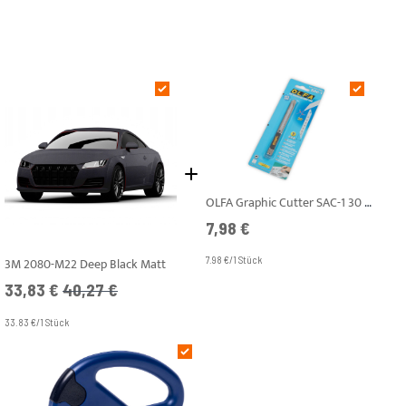
OLFA Graphic Cutter SAC-1 30 Grad
7,98 €
3M 2080-M22 Deep Black Matt
7.98 €/1 Stück
Angebotspreis
UVP
33,83 €
40,27 €
33.83 €/1 Stück