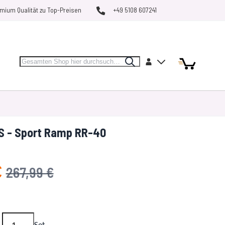
mium Qualität zu Top-Preisen
+49 5108 607241
Search
Artikel
Artikel
Konto
Search
Mein Warenk
MARKEN
RESTPOSTEN
VERGLEICHEN
 - Sport Ramp RR-40
€
UVP
267,99 €