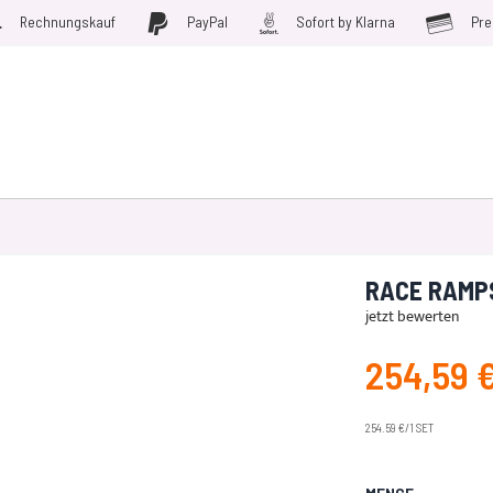
Rechnungskauf
PayPal
Sofort by Klarna
Pre
D WERKZEUGE
MÖBELFOLIEN
PLOTTERFOLIE
SALE
RACE RAMPS
jetzt bewerten
254,59 
Angebotspreis
254.59 €/1 SET