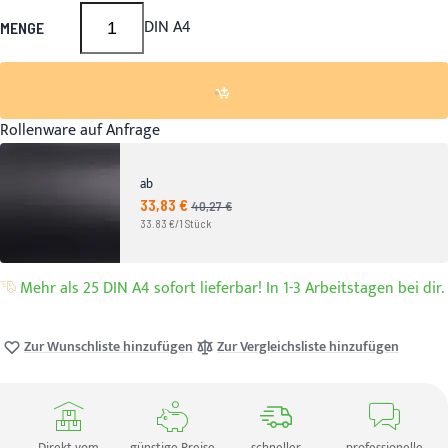
DIN A4
MENGE
Rollenware auf Anfrage
ab
33,83 €
Angebotspreis
40,27 €
UVP
33.83 €/1 Stück
Mehr als 25 DIN A4 sofort lieferbar! In 1-3 Arbeitstagen bei dir.
Zur Wunschliste hinzufügen
Zur Vergleichsliste hinzufügen