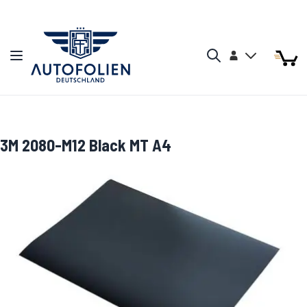
Zum Inhalt springen
Arti
Arti
Konto
Navigation umschalten
Mein W
Search
3M 2080-M12 Black MT A4