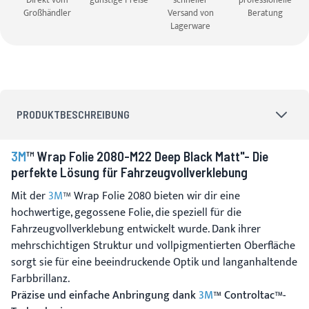
Direkt vom
günstige Preise
schneller
professionelle
Großhändler
Versand von
Beratung
Lagerware
PRODUKTBESCHREIBUNG
3M
™ Wrap Folie 2080-M22 Deep Black Matt"- Die
perfekte Lösung für Fahrzeugvollverklebung
Mit der
3M
™ Wrap Folie 2080 bieten wir dir eine
hochwertige, gegossene Folie, die speziell für die
Fahrzeugvollverklebung entwickelt wurde. Dank ihrer
mehrschichtigen Struktur und vollpigmentierten Oberfläche
sorgt sie für eine beeindruckende Optik und langanhaltende
Farbbrillanz.
Präzise und einfache Anbringung dank
3M
™ Controltac™-