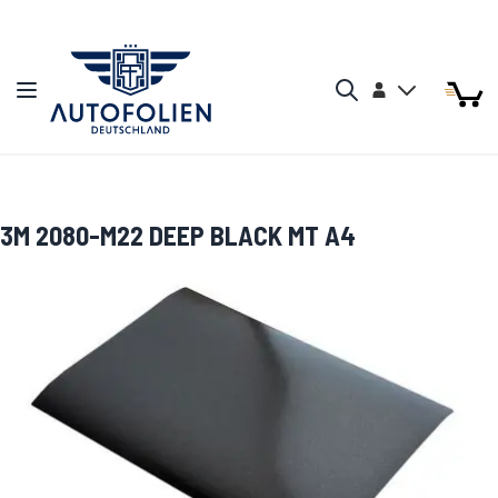
Zum Inhalt springen
Arti
Arti
Konto
Navigation umschalten
Mein W
Search
3M 2080-M22 DEEP BLACK MT A4