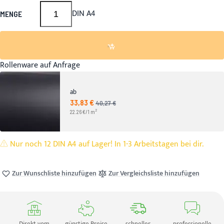
DIN A4
MENGE
Rollenware auf Anfrage
ab
33,83 €
Angebotspreis
40,27 €
UVP
2
22.26 €/1 m
Nur noch 12 DIN A4 auf Lager! In 1-3 Arbeitstagen bei dir.
Zur Wunschliste hinzufügen
Zur Vergleichsliste hinzufügen