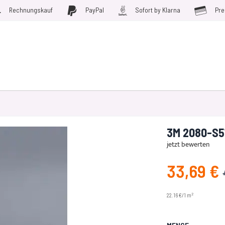
Rechnungskauf
PayPal
Sofort by Klarna
Pre
D WERKZEUGE
MÖBELFOLIEN
PLOTTERFOLIE
SALE
3M 2080-S51
jetzt bewerten
33,69 €
Angebotspreis
2
22.16 €/1 m