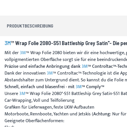
PRODUKTBESCHREIBUNG
3M
™ Wrap Folie 2080-S51 Battleship Grey Satin"- Die p
Mit der
3M
™ Wrap Folie 2080 bieten wir dir eine hochwertige, 
vollpigmentierten Oberfläche sorgt sie für eine beeindruckend
Präzise und einfache Anbringung dank
3M
™ Controltac™-Tech
Dank der innovativen
3M
™ Controltac™-Technologie ist die App
Abstandshalter zum Untergrund dient. So kannst du die Folie 
Schnell, einfach und blasenfrei - mit
3M
™ Comply™
Unsere
3M
™ Wrap Folie 2080"-S51 Battleship Grey Satin-S51 Bat
Car-Wrapping, Voll und Teilfolierung
Grafiken für Lieferwagen, feste LKW-Aufbauten
Motorboote, Rennboote, Yachten und Jetskis (
Achtung
: Nur fü
Geeignete Oberflächenformen: