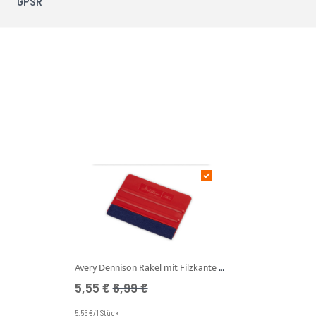
GPSR
Avery Dennison Rakel mit Filzkante Rot Pro Flexible (Weich)
Angebotspreis
UVP
5,55 €
6,99 €
5.55 €/1 Stück