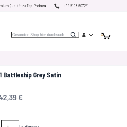
mium Qualität zu Top-Preisen
+49 5108 607241
Search
Artikel
Artikel
Konto
Search
Mein Warenk
MARKEN
RESTPOSTEN
VERGLEICHEN
 Battleship Grey Satin
UVP
42,39 €