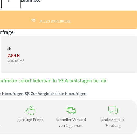
Laufmeter
IN DEN WARENKORB
nfrage
ab
2,99 €
2
47.89 €/1 m
ufmeter sofort lieferbar! In 1-3 Arbeitstagen bei dir.
e hinzufügen
Zur Vergleichsliste hinzufügen
günstige Preise
schneller Versand
professionelle
r
von Lagerware
Beratung