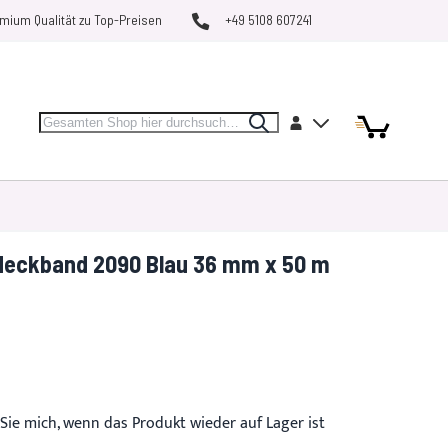
mium Qualität zu Top-Preisen
+49 5108 607241
Search
Artikel
Artikel
Konto
Search
Mein Warenk
MARKEN
RESTPOSTEN
VERGLEICHEN
deckband 2090 Blau 36 mm x 50 m
Sie mich, wenn das Produkt wieder auf Lager ist