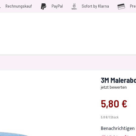
Rechnungskauf
PayPal
Sofort by Klarna
Pre
D WERKZEUGE
MÖBELFOLIEN
PLOTTERFOLIE
SALE
3M Malerab
jetzt bewerten
5,80 €
5.8 €/1 Stück
Benachrichtigen 