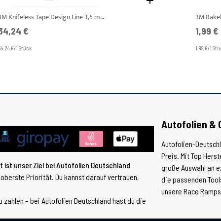
3M Knifeless Tape Design Line 3,5 mm x 50 m
3M Rakel
34,24 €
1,99 €
34.24 €/1 Stück
1.99 €/1 St
Autofolien & 
Autofolien-Deutsch
Preis. Mit Top Hers
 ist unser Ziel bei Autofolien Deutschland
große Auswahl an e
 oberste Priorität. Du kannst darauf vertrauen,
die passenden Tools
unsere Race Ramps, 
 zahlen – bei Autofolien Deutschland hast du die