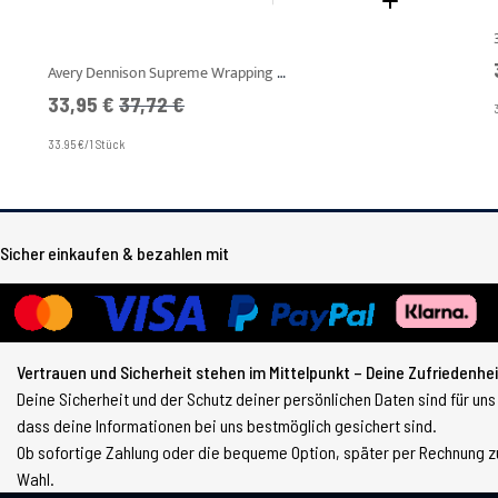
Avery Dennison Supreme Wrapping Film - SWF - Black Satin
Angebotspreis
UVP
33,95 €
37,72 €
33.95 €/1 Stück
Sicher einkaufen & bezahlen mit
Vertrauen und Sicherheit stehen im Mittelpunkt – Deine Zufriedenheit
Deine Sicherheit und der Schutz deiner persönlichen Daten sind für uns
dass deine Informationen bei uns bestmöglich gesichert sind.
Ob sofortige Zahlung oder die bequeme Option, später per Rechnung zu
Wahl.