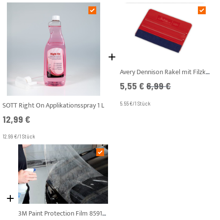
Avery Dennison Rakel mit Filzkante Rot Pro Flexible (Weich)
Angebotspreis
UVP
5,55 €
6,99 €
SOTT Right On Applikationsspray 1 L
5.55 €/1 Stück
12,99 €
12.99 €/1 Stück
3M Paint Protection Film 8591E PU Transparent 0,61m Lackschutzfolie Steinschlagschutzfolie