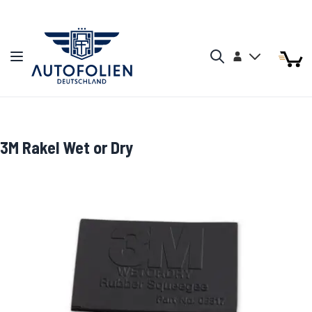
Zum Inhalt springen
Arti
Arti
Konto
Navigation umschalten
Mein W
Search
3M Rakel Wet or Dry