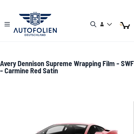
Zum Inhalt springen
Arti
Arti
Konto
Navigation umschalten
Mein W
Search
Avery Dennison Supreme Wrapping Film - SWF
- Carmine Red Satin