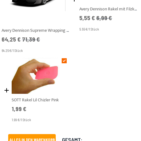
Avery Dennison Rakel mit Filzkante Rot Pro Flexible (Weich)
Angebotspreis
UVP
5,55 €
6,99 €
Avery Dennison Supreme Wrapping Film - SWF - Brushed Black Gloss
5.55 €/1 Stück
Angebotspreis
UVP
64,25 €
71,39 €
64.25 €/1 Stück
SOTT Rakel Lil Chizler Pink
1,99 €
1.99 €/1 Stück
GESAMT:
ALLES IN DEN WARENKORB