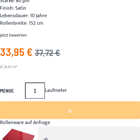
Stärke: 80 μm
Finish: Satin
Lebensdauer: 10 Jahre
Rollenbreite: 152 cm
jetzt bewerten
33,95 €
Angebotspreis
UVP
37,72 €
2
22.34 €/1 m
Laufmeter
MENGE
Rollenware auf Anfrage
ab