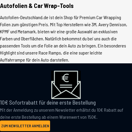
Autofolien & Car Wrap-Tools
Autofolien-Deutschland.de ist dein Shop für Premium Car Wrapping
Folien zum günstigen Preis. Mit Top Herstellern wie 3M, Avery Dennison,
KPMF und Metamark, bieten wir eine große Auswahl an exklusiven
Farben und Oberflächen. Natürlich bekommst du bei uns auch die
passenden Tools um die Folie an dein Auto zu bringen. Ein besonderes
Highlight sind unsere Race Ramps, die eine super leichte
Auffahrrampe für dein Auto darstellen.
10€ Sofortrabatt für deine erste Bestellung
Mit der Anmeldung zu unserem Newsletter erhältst du 10€ Rabatt auf
deine erste Bestellung ab einem Warenwert von 150€.
ZUM NEWSLETTER ANMELDEN