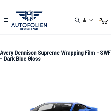
Zum Inhalt springen
Arti
Arti
Konto
Navigation umschalten
Mein W
Search
Avery Dennison Supreme Wrapping Film - SWF
- Dark Blue Gloss