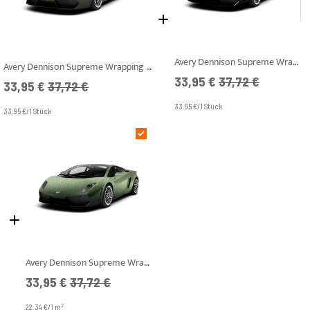
Avery Dennison Supreme Wrapping Film - SWF - Black Gloss
Avery Dennison Supreme Wrapping Film - SWF - Khaki Green Matt
Angebotspreis
UVP
33,95 €
37,72 €
Angebotspreis
UVP
33,95 €
37,72 €
33.95 €/1 Stück
33.95 €/1 Stück
Avery Dennison Supreme Wrapping Film - SWF - Moss Green Metallic Matt
Angebotspreis
UVP
33,95 €
37,72 €
2
22.34 €/1 m