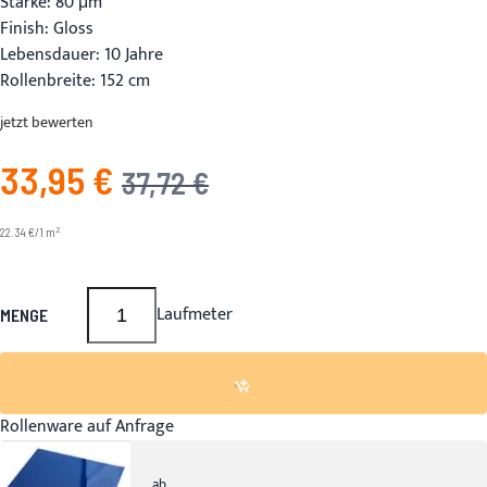
Stärke: 80 μm
Finish: Gloss
Lebensdauer: 10 Jahre
Rollenbreite: 152 cm
jetzt bewerten
33,95 €
Angebotspreis
UVP
37,72 €
2
22.34 €/1 m
Laufmeter
MENGE
Rollenware auf Anfrage
ab